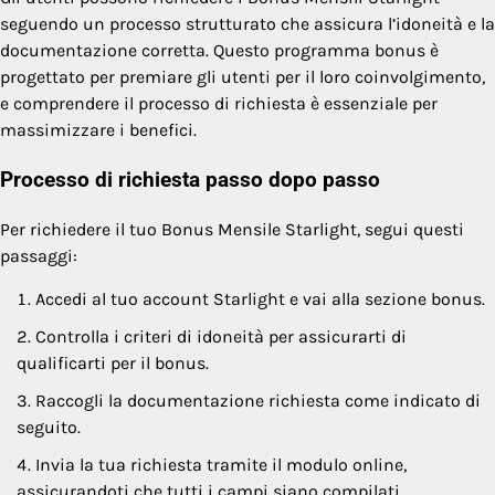
seguendo un processo strutturato che assicura l’idoneità e la
documentazione corretta. Questo programma bonus è
progettato per premiare gli utenti per il loro coinvolgimento,
e comprendere il processo di richiesta è essenziale per
massimizzare i benefici.
Processo di richiesta passo dopo passo
Per richiedere il tuo Bonus Mensile Starlight, segui questi
passaggi:
Accedi al tuo account Starlight e vai alla sezione bonus.
Controlla i criteri di idoneità per assicurarti di
qualificarti per il bonus.
Raccogli la documentazione richiesta come indicato di
seguito.
Invia la tua richiesta tramite il modulo online,
assicurandoti che tutti i campi siano compilati