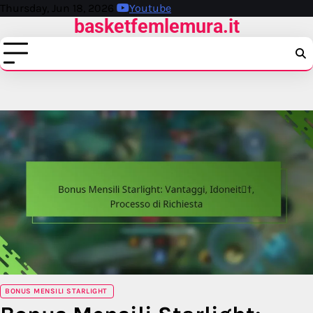
Skip
Thursday, Jun 18, 2026
Youtube
basketfemlemura.it
to
content
BONUS MENSILI STARLIGHT