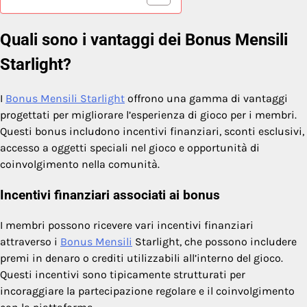
Quali sono i vantaggi dei Bonus Mensili
Starlight?
I
Bonus Mensili Starlight
offrono una gamma di vantaggi
progettati per migliorare l’esperienza di gioco per i membri.
Questi bonus includono incentivi finanziari, sconti esclusivi,
accesso a oggetti speciali nel gioco e opportunità di
coinvolgimento nella comunità.
Incentivi finanziari associati ai bonus
I membri possono ricevere vari incentivi finanziari
attraverso i
Bonus Mensili
Starlight, che possono includere
premi in denaro o crediti utilizzabili all’interno del gioco.
Questi incentivi sono tipicamente strutturati per
incoraggiare la partecipazione regolare e il coinvolgimento