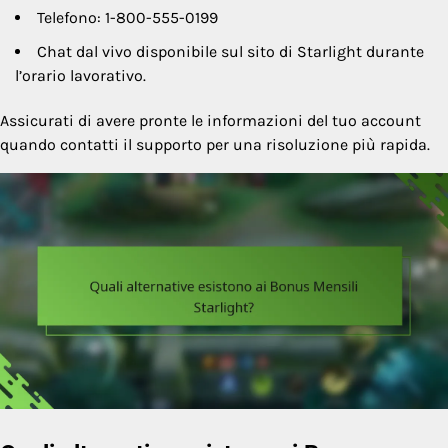
Telefono: 1-800-555-0199
Chat dal vivo disponibile sul sito di Starlight durante
l’orario lavorativo.
Assicurati di avere pronte le informazioni del tuo account
quando contatti il supporto per una risoluzione più rapida.