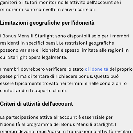
genitori o i tutori monitorino le attività dell’account se i
minorenni sono coinvolti in servizi correlati.
Limitazioni geografiche per l’idoneità
I Bonus Mensili Starlight sono disponibili solo per i membri
residenti in specifici paesi. Le restrizioni geografiche
possono variare e l’idoneità è spesso limitata alle regioni in
cui Starlight opera legalmente.
I membri dovrebbero verificare lo stato
di idoneità
del proprio
paese prima di tentare di richiedere bonus. Questo può
essere tipicamente trovato nei termini e nelle condizioni o
contattando il supporto clienti.
Criteri di attività dell’account
La partecipazione attiva all’account è essenziale per
l’idoneità al programma dei Bonus Mensili Starlight. I
membri devono impegnarsi in transazioni o attività regolari