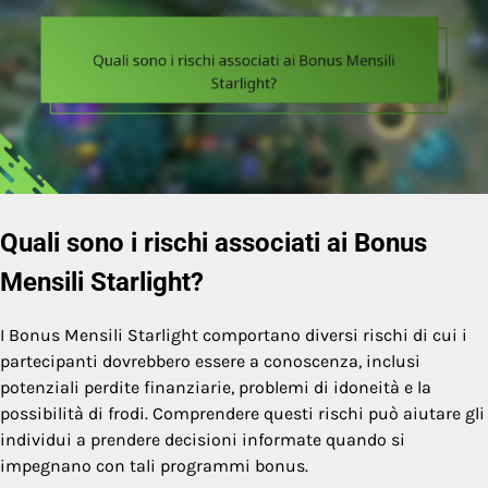
Quali sono i rischi associati ai Bonus
Mensili Starlight?
I Bonus Mensili Starlight comportano diversi rischi di cui i
partecipanti dovrebbero essere a conoscenza, inclusi
potenziali perdite finanziarie, problemi di idoneità e la
possibilità di frodi. Comprendere questi rischi può aiutare gli
individui a prendere decisioni informate quando si
impegnano con tali programmi bonus.