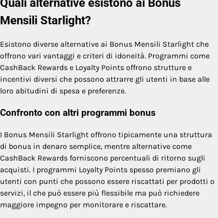
Quali alternative esistono ai Bonus
Mensili Starlight?
Esistono diverse alternative ai Bonus Mensili Starlight che
offrono vari vantaggi e criteri di idoneità. Programmi come
CashBack Rewards e Loyalty Points offrono strutture e
incentivi diversi che possono attrarre gli utenti in base alle
loro abitudini di spesa e preferenze.
Confronto con altri programmi bonus
I Bonus Mensili Starlight offrono tipicamente una struttura
di bonus in denaro semplice, mentre alternative come
CashBack Rewards forniscono percentuali di ritorno sugli
acquisti. I programmi Loyalty Points spesso premiano gli
utenti con punti che possono essere riscattati per prodotti o
servizi, il che può essere più flessibile ma può richiedere
maggiore impegno per monitorare e riscattare.