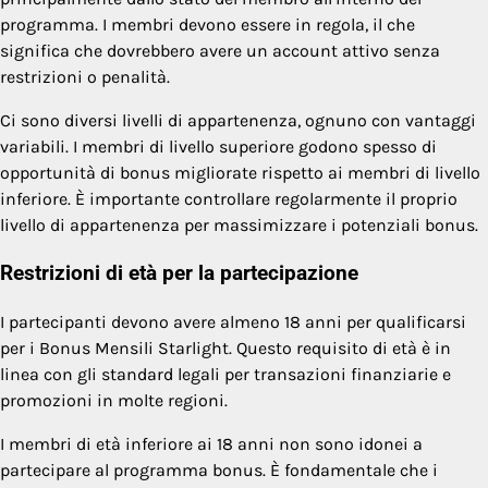
programma. I membri devono essere in regola, il che
significa che dovrebbero avere un account attivo senza
restrizioni o penalità.
Ci sono diversi livelli di appartenenza, ognuno con vantaggi
variabili. I membri di livello superiore godono spesso di
opportunità di bonus migliorate rispetto ai membri di livello
inferiore. È importante controllare regolarmente il proprio
livello di appartenenza per massimizzare i potenziali bonus.
Restrizioni di età per la partecipazione
I partecipanti devono avere almeno 18 anni per qualificarsi
per i Bonus Mensili Starlight. Questo requisito di età è in
linea con gli standard legali per transazioni finanziarie e
promozioni in molte regioni.
I membri di età inferiore ai 18 anni non sono idonei a
partecipare al programma bonus. È fondamentale che i