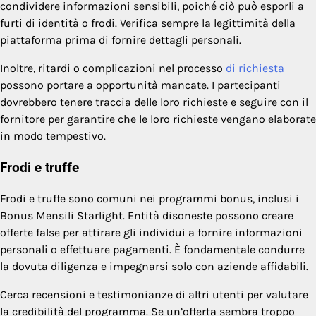
condividere informazioni sensibili, poiché ciò può esporli a
furti di identità o frodi. Verifica sempre la legittimità della
piattaforma prima di fornire dettagli personali.
Inoltre, ritardi o complicazioni nel processo
di richiesta
possono portare a opportunità mancate. I partecipanti
dovrebbero tenere traccia delle loro richieste e seguire con il
fornitore per garantire che le loro richieste vengano elaborate
in modo tempestivo.
Frodi e truffe
Frodi e truffe sono comuni nei programmi bonus, inclusi i
Bonus Mensili Starlight. Entità disoneste possono creare
offerte false per attirare gli individui a fornire informazioni
personali o effettuare pagamenti. È fondamentale condurre
la dovuta diligenza e impegnarsi solo con aziende affidabili.
Cerca recensioni e testimonianze di altri utenti per valutare
la credibilità del programma. Se un’offerta sembra troppo