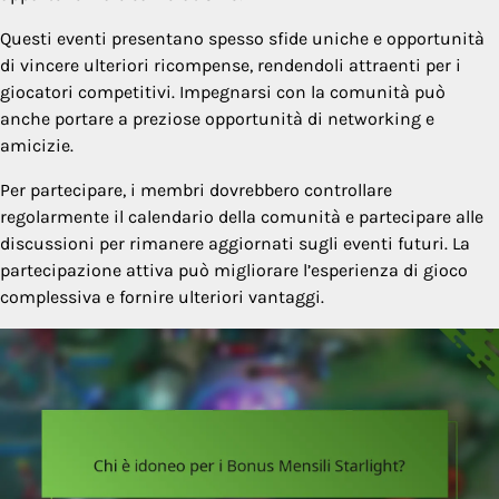
Questi eventi presentano spesso sfide uniche e opportunità
di vincere ulteriori ricompense, rendendoli attraenti per i
giocatori competitivi. Impegnarsi con la comunità può
anche portare a preziose opportunità di networking e
amicizie.
Per partecipare, i membri dovrebbero controllare
regolarmente il calendario della comunità e partecipare alle
discussioni per rimanere aggiornati sugli eventi futuri. La
partecipazione attiva può migliorare l’esperienza di gioco
complessiva e fornire ulteriori vantaggi.