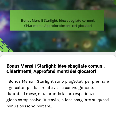
Bonus Mensili Starlight: Idee sbagliate comuni,
Chiarimenti, Approfondimenti dei giocatori
I Bonus Mensili Starlight sono progettati per premiare
i giocatori per la loro attività e coinvolgimento
durante il mese, migliorando la loro esperienza di
gioco complessiva. Tuttavia, le idee sbagliate su questi
bonus possono portare…