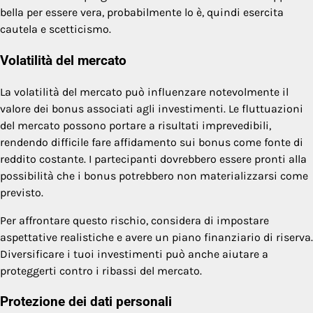
bella per essere vera, probabilmente lo è, quindi esercita
cautela e scetticismo.
Volatilità del mercato
La volatilità del mercato può influenzare notevolmente il
valore dei bonus associati agli investimenti. Le fluttuazioni
del mercato possono portare a risultati imprevedibili,
rendendo difficile fare affidamento sui bonus come fonte di
reddito costante. I partecipanti dovrebbero essere pronti alla
possibilità che i bonus potrebbero non materializzarsi come
previsto.
Per affrontare questo rischio, considera di impostare
aspettative realistiche e avere un piano finanziario di riserva.
Diversificare i tuoi investimenti può anche aiutare a
proteggerti contro i ribassi del mercato.
Protezione dei dati personali