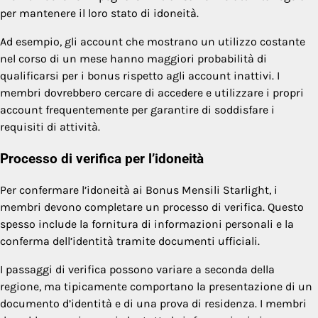
per mantenere il loro stato di idoneità.
Ad esempio, gli account che mostrano un utilizzo costante
nel corso di un mese hanno maggiori probabilità di
qualificarsi per i bonus rispetto agli account inattivi. I
membri dovrebbero cercare di accedere e utilizzare i propri
account frequentemente per garantire di soddisfare i
requisiti di attività.
Processo di verifica per l’idoneità
Per confermare l’idoneità ai Bonus Mensili Starlight, i
membri devono completare un processo di verifica. Questo
spesso include la fornitura di informazioni personali e la
conferma dell’identità tramite documenti ufficiali.
I passaggi di verifica possono variare a seconda della
regione, ma tipicamente comportano la presentazione di un
documento d’identità e di una prova di residenza. I membri