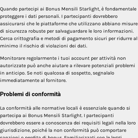
Quando partecipi ai Bonus Mensili Starlight, è fondamentale
proteggere i dati personali. I partecipanti dovrebbero
assicurarsi che le piattaforme che utilizzano abbiano misure
di sicurezza robuste per salvaguardare le loro informazioni.
Cerca crittografia e metodi di pagamento sicuri per ridurre al
minimo il rischio di violazioni dei dati.
Monitorare regolarmente i tuoi account per attività non
autorizzate può anche aiutare a rilevare potenziali problemi
in anticipo. Se noti qualcosa di sospetto, segnalalo
immediatamente al fornitore.
Problemi di conformità
La conformità alle normative locali è essenziale quando si
partecipa ai Bonus Mensili Starlight. I partecipanti
dovrebbero essere a conoscenza dei requisiti legali nella loro
giurisdizione, poiché la non conformità può comportare
sanzioni o perdita di bonus. Familiarizzati con le leggi