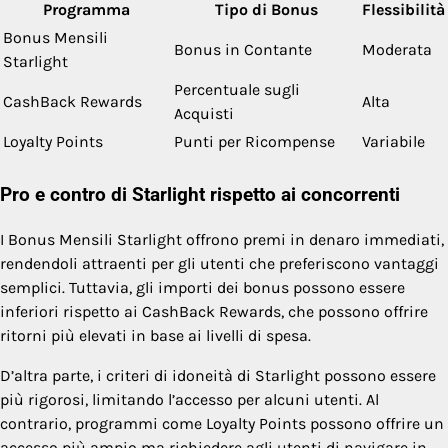
Programma
Tipo di Bonus
Flessibilità
Bonus Mensili
Bonus in Contante
Moderata
Starlight
Percentuale sugli
CashBack Rewards
Alta
Acquisti
Loyalty Points
Punti per Ricompense
Variabile
Pro e contro di Starlight rispetto ai concorrenti
I Bonus Mensili Starlight offrono premi in denaro immediati,
rendendoli attraenti per gli utenti che preferiscono vantaggi
semplici. Tuttavia, gli importi dei bonus possono essere
inferiori rispetto ai CashBack Rewards, che possono offrire
ritorni più elevati in base ai livelli di spesa.
D’altra parte, i criteri di idoneità di Starlight possono essere
più rigorosi, limitando l’accesso per alcuni utenti. Al
contrario, programmi come Loyalty Points possono offrire un
accesso più ampio ma richiedere agli utenti di navigare in