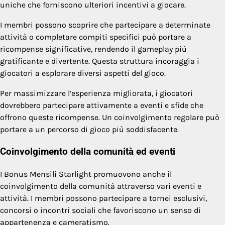
uniche che forniscono ulteriori incentivi a giocare.
I membri possono scoprire che partecipare a determinate
attività o completare compiti specifici può portare a
ricompense significative, rendendo il gameplay più
gratificante e divertente. Questa struttura incoraggia i
giocatori a esplorare diversi aspetti del gioco.
Per massimizzare l’esperienza migliorata, i giocatori
dovrebbero partecipare attivamente a eventi e sfide che
offrono queste ricompense. Un coinvolgimento regolare può
portare a un percorso di gioco più soddisfacente.
Coinvolgimento della comunità ed eventi
I Bonus Mensili Starlight promuovono anche il
coinvolgimento della comunità attraverso vari eventi e
attività. I membri possono partecipare a tornei esclusivi,
concorsi o incontri sociali che favoriscono un senso di
appartenenza e cameratismo.