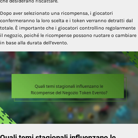
che desiderano riscattare.
Dopo aver selezionato una ricompensa, i giocatori
confermeranno la loro scelta e i token verranno detratti dal
totale. È importante che i giocatori controllino regolarmente
il negozio, poiché le ricompense possono ruotare o cambiare
in base alla durata dell’evento.
Quali temi stagionali influenzano le