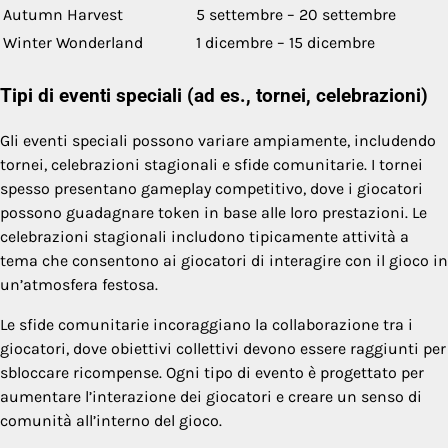
Autumn Harvest
5 settembre – 20 settembre
Winter Wonderland
1 dicembre – 15 dicembre
Tipi di eventi speciali (ad es., tornei, celebrazioni)
Gli eventi speciali possono variare ampiamente, includendo
tornei, celebrazioni stagionali e sfide comunitarie. I tornei
spesso presentano gameplay competitivo, dove i giocatori
possono guadagnare token in base alle loro prestazioni. Le
celebrazioni stagionali includono tipicamente attività a
tema che consentono ai giocatori di interagire con il gioco in
un’atmosfera festosa.
Le sfide comunitarie incoraggiano la collaborazione tra i
giocatori, dove obiettivi collettivi devono essere raggiunti per
sbloccare ricompense. Ogni tipo di evento è progettato per
aumentare l’interazione dei giocatori e creare un senso di
comunità all’interno del gioco.