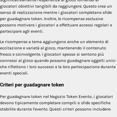
giocatori obiettivi tangibili da raggiungere. Questo crea un
senso di realizzazione mentre i giocatori completano sfide
per guadagnare token. Inoltre, le ricompense esclusive
possono motivare i giocatori a effettuare accessi regolari e
partecipare agli eventi.
Le ricompense a tema aggiungono anche un elemento di
eccitazione e varietà al gioco, mantenendo il contenuto
fresco e coinvolgente. I giocatori spesso si sentono più
connessi al gioco quando possono guadagnare oggetti unici
che riflettono i loro successi e la loro partecipazione durante
eventi speciali.
Criteri per guadagnare token
Per guadagnare token nel Negozio Token Evento, i giocatori
devono tipicamente completare compiti o sfide specifiche
stabilite durante l’evento. Questi criteri possono includere: