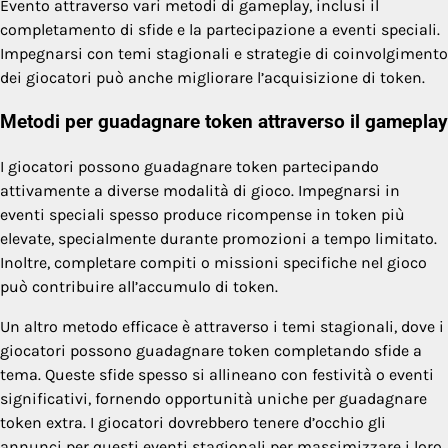
Evento attraverso vari metodi di gameplay, inclusi il
completamento di sfide e la partecipazione a eventi speciali.
Impegnarsi con temi stagionali e strategie di coinvolgimento
dei giocatori può anche migliorare l’acquisizione di token.
Metodi per guadagnare token attraverso il gameplay
I giocatori possono guadagnare token partecipando
attivamente a diverse modalità di gioco. Impegnarsi in
eventi speciali spesso produce ricompense in token più
elevate, specialmente durante promozioni a tempo limitato.
Inoltre, completare compiti o missioni specifiche nel gioco
può contribuire all’accumulo di token.
Un altro metodo efficace è attraverso i temi stagionali, dove i
giocatori possono guadagnare token completando sfide a
tema. Queste sfide spesso si allineano con festività o eventi
significativi, fornendo opportunità uniche per guadagnare
token extra. I giocatori dovrebbero tenere d’occhio gli
annunci per questi eventi stagionali per massimizzare i loro