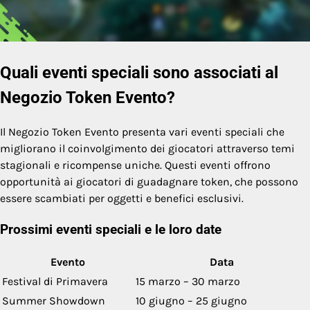
Quali eventi speciali sono associati al
Negozio Token Evento?
Il Negozio Token Evento presenta vari eventi speciali che
migliorano il coinvolgimento dei giocatori attraverso temi
stagionali e ricompense uniche. Questi eventi offrono
opportunità ai giocatori di guadagnare token, che possono
essere scambiati per oggetti e benefici esclusivi.
Prossimi eventi speciali e le loro date
Evento
Data
Festival di Primavera
15 marzo – 30 marzo
Summer Showdown
10 giugno – 25 giugno