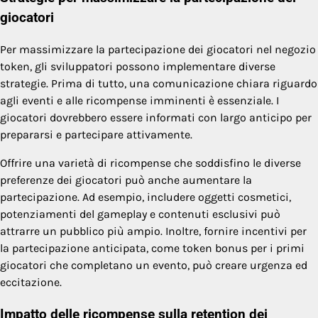
giocatori
Per massimizzare la partecipazione dei giocatori nel negozio
token, gli sviluppatori possono implementare diverse
strategie. Prima di tutto, una comunicazione chiara riguardo
agli eventi e alle ricompense imminenti è essenziale. I
giocatori dovrebbero essere informati con largo anticipo per
prepararsi e partecipare attivamente.
Offrire una varietà di ricompense che soddisfino le diverse
preferenze dei giocatori può anche aumentare la
partecipazione. Ad esempio, includere oggetti cosmetici,
potenziamenti del gameplay e contenuti esclusivi può
attrarre un pubblico più ampio. Inoltre, fornire incentivi per
la partecipazione anticipata, come token bonus per i primi
giocatori che completano un evento, può creare urgenza ed
eccitazione.
Impatto delle ricompense sulla retention dei