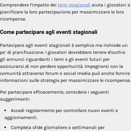
Comprendere l’impatto dei
temi stagionali
aiuta i giocatori a
pianificare la loro partecipazione per massimizzare le loro
ricompense.
Come partecipare agli eventi stagionali
Partecipare agli eventi stagionali è semplice ma richiede un
po’ di pianificazione. I giocatori dovrebbero tenere d’occhio
gli annunci riguardanti i temi e gli eventi futuri per
assicurarsi di non perdere opportunità. Impegnarsi con la
comunità attraverso forum o social media può anche fornire
informazioni sulle strategie per massimizzare le ricompense.
Per partecipare efficacemente, considera i seguenti
suggerimenti:
Accedi regolarmente per controllare nuovi eventi e
aggiornamenti.
Completa sfide giornaliere o settimanali per