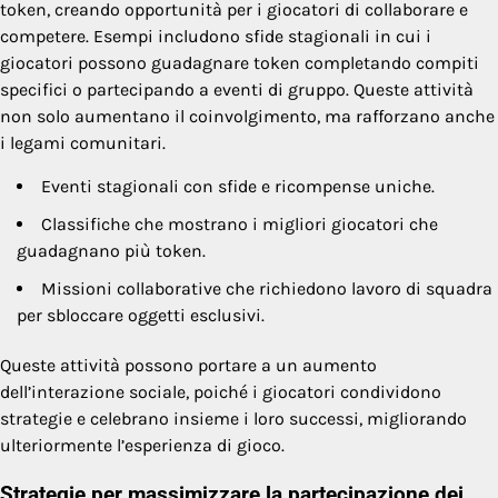
token, creando opportunità per i giocatori di collaborare e
competere. Esempi includono sfide stagionali in cui i
giocatori possono guadagnare token completando compiti
specifici o partecipando a eventi di gruppo. Queste attività
non solo aumentano il coinvolgimento, ma rafforzano anche
i legami comunitari.
Eventi stagionali con sfide e ricompense uniche.
Classifiche che mostrano i migliori giocatori che
guadagnano più token.
Missioni collaborative che richiedono lavoro di squadra
per sbloccare oggetti esclusivi.
Queste attività possono portare a un aumento
dell’interazione sociale, poiché i giocatori condividono
strategie e celebrano insieme i loro successi, migliorando
ulteriormente l’esperienza di gioco.
Strategie per massimizzare la partecipazione dei